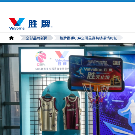
全部品牌新闻
胜牌携手CBA全明星赛共铸激情时刻