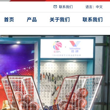
联系我们
语言：中文
首页
产品
关于我们
联系我们