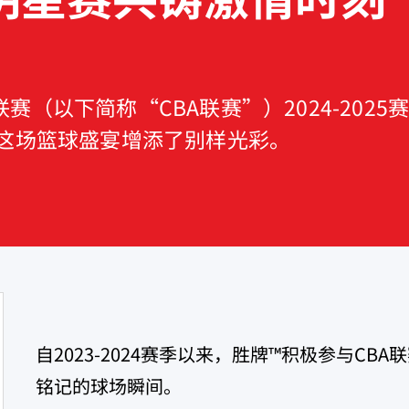
赛（以下简称“CBA联赛”）2024-202
为这场篮球盛宴增添了别样光彩。
自2023-2024赛季以来，胜牌™积极参与C
铭记的球场瞬间。