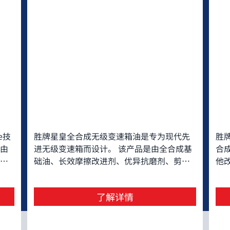
e技
胜牌星皇全合成无级变速箱油是专为现代先
胜
由
进无级变速箱而设计。 该产品是由全合成基
合
长
础油、长效摩擦改进剂、优异抗磨剂、剪切
他
度
稳定粘度指数改进剂等精心调配而成，推荐
动
渗
用于大 部分的链式和带式无级变速箱。
防
了解详情
良
预
题