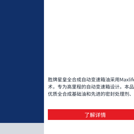
胜牌星皇全合成自动变速箱油采用Maxlif
术，专为高里程的自动变速箱设计。本品
优质全合成基础油和先进的密封处理剂、
效摩擦改进剂、抗磨剂以及剪切稳定的粘
指数改进剂调配而成，有助于解决变速箱
了解详情
漏、打滑、颤抖和磨损等问题。