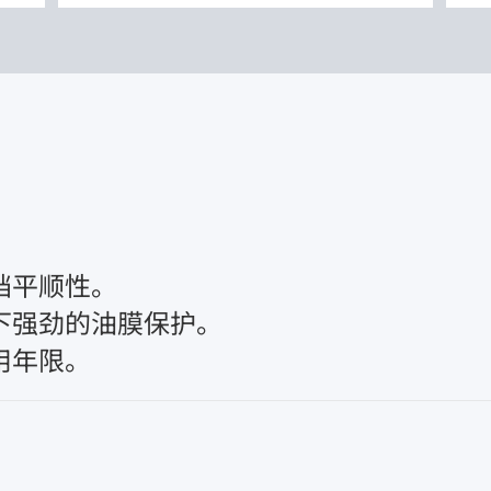


平顺性。

强劲的油膜保护。

用年限。