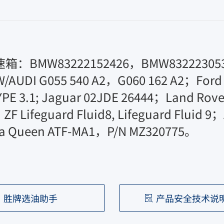
W83222152426，BMW8322230539
W/AUDI G055 540 A2，G060 162 A2；Ford M
PE 3.1; Jaguar 02JDE 26444；Land Rov
 Lifeguard Fluid8, Lifeguard Fluid 
a Queen ATF-MA1，P/N MZ320775。
胜牌选油助手
产品安全技术说