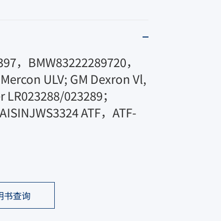
7，BMW83222289720，
ercon ULV; GM Dexron Vl, 
er LR023288/023289；
9；AISINJWS3324 ATF，ATF-
明书查询