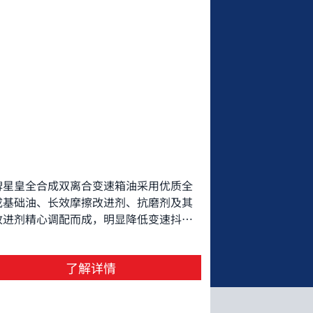
牌星皇全合成双离合变速箱油采用优质全
成基础油、长效摩擦改进剂、抗磨剂及其
改进剂精心调配而成，明显降低变速抖
，改善换挡平顺性，保护 变速箱密封圈，
止泄漏，减少漆膜形成，有效降低磨损。
了解详情
好的低温流动性，更好的油膜保护有助于
防变速箱渗漏、打滑、颤抖和磨损等问
。