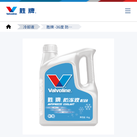
冷却液
胜牌 -36度 防冻液