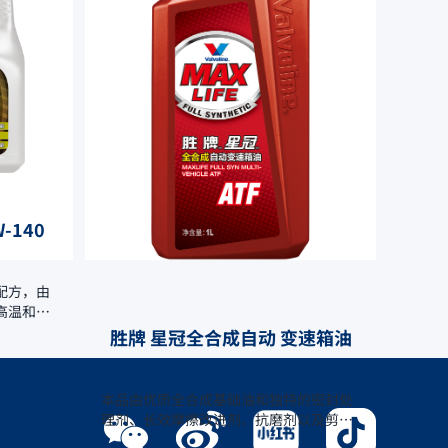
力、承载性能、及优异的热稳定性和高效
的抗磨能力， 延长齿轮使用寿命，提高传
递效率。
-140
配方，由
高温和重
擦伤和抗
胜牌 星冠全合成自动 变速箱油
本品由优质全合成基础油和独特的密封处
理剂、长效摩擦改进剂、抗磨剂以及剪切
稳定的粘度指数改进剂调配而成，有助于