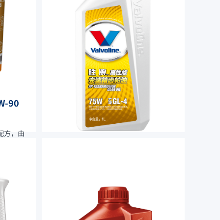
-90
配方，由
高温和重
擦伤和抗
胜牌 高性能车辆 齿轮油 75W
胜牌75W 高性能变速箱齿轮油采用优异的
极压添加剂，配以优质基础油调配而成。
产品具有优异的低温性能、粘度保持能