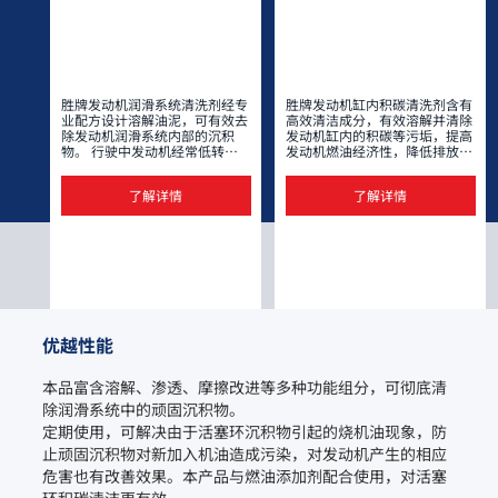
胜牌发动机润滑系统清洗剂经专
胜牌发动机缸内积碳清洗剂含有
业配方设计溶解油泥，可有效去
高效清洁成分，有效溶解并清除
除发动机润滑系统内部的沉积
发动机缸内的积碳等污垢，提高
物。 行驶中发动机经常低转速
发动机燃油经济性，降低排放；
运行会导致油泥的产生，进而引
显著改善发动机性能，快速恢复
起机油循环不畅、机油通道堵
动力。产品采用发泡的形式，泡
了解详情
了解详情
塞、热传导效率降低、活塞环粘
沫清洗更加全面细致。该产品属
滞，本品可显著改善前述不良现
于非危险化学品，同时符合GB
象。胜牌发动机润滑系统清洗剂
38508标准要求， 运输、储存和
采用有机溶剂复配高效清洁分散
使用更加安全。
因子，对于机油粘度的影响较
小，加入机油箱后不会引起原机
油粘度的骤变。 产品对常见橡
胶件、塑料件和金属件安全。
本产品采用有机溶剂配方，完全
符合GB38508-2020的环保技术
优越性能
要求；高闪点配方，储存和运输
更加安全。
本品富含溶解、渗透、摩擦改进等多种功能组分，可彻底清
除润滑系统中的顽固沉积物。

定期使用，可解决由于活塞环沉积物引起的烧机油现象，防
止顽固沉积物对新加入机油造成污染，对发动机产生的相应
危害也有改善效果。本产品与燃油添加剂配合使用，对活塞
环积碳清洁更有效。