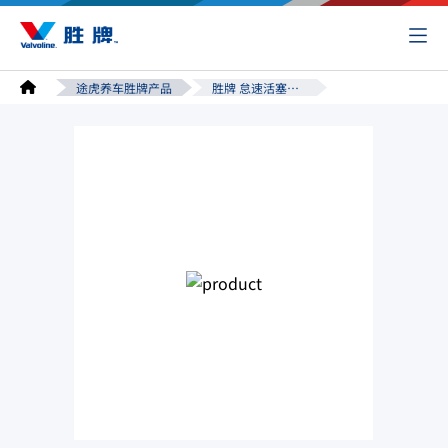
途虎养车胜牌产品
胜牌 怠速活塞环修复剂