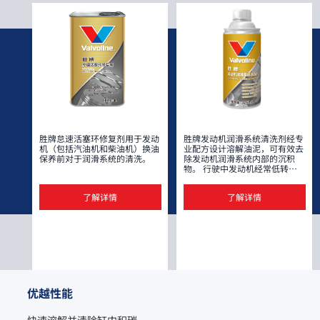
胜牌怠速活塞环修复剂用于发动
胜牌发动机润滑系统清洗剂经专
机（包括汽油机和柴油机）换油
业配方设计溶解油泥，可有效去
保养前对于润滑系统的清洗。
除发动机润滑系统内部的沉积
物。 行驶中发动机经常低转速
运行会导致油泥的产生，进而引
起机油循环不畅、机油通道堵
了解详情
了解详情
塞、热传导效率降低、活塞环粘
滞，本品可显著改善前述不良现
象。胜牌发动机润滑系统清洗剂
采用有机溶剂复配高效清洁分散
因子，对于机油粘度的影响较
小，加入机油箱后不会引起原机
油粘度的骤变。 产品对常见橡
胶件、塑料件和金属件安全。
本产品采用有机溶剂配方，完全
符合GB38508-2020的环保技术
优越性能
要求；高闪点配方，储存和运输
更加安全。
快速溶解并清除缸内积碳。
